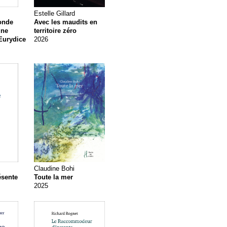
Estelle Gillard
onde
Avec les maudits en
une
territoire zéro
Eurydice
2026
Claudine Bohi
ésente
Toute la mer
2025