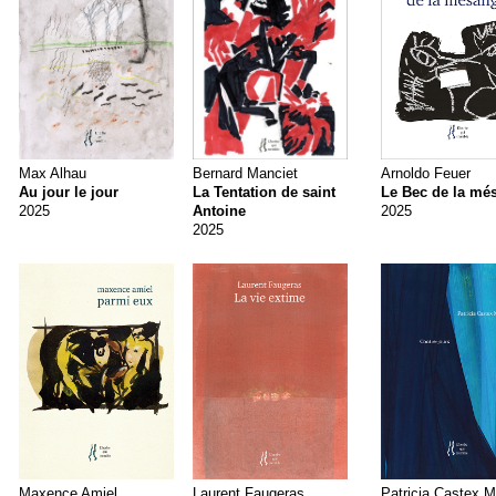
Max Alhau
Bernard Manciet
Arnoldo Feuer
Au jour le jour
La Tentation de saint
Le Bec de la mé
2025
Antoine
2025
2025
Maxence Amiel
Laurent Faugeras
Patricia Castex M