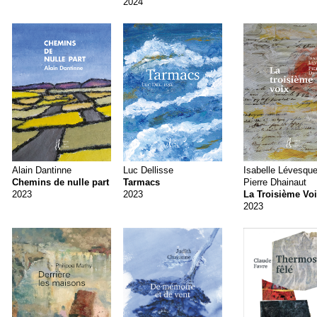
2024
Alain Dantinne
Luc Dellisse
Isabelle Lévesqu
Chemins de nulle part
Tarmacs
Pierre Dhainaut
2023
2023
La Troisième Vo
2023