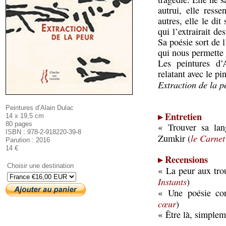
autrui, elle resse
autres, elle le di
qui l’extrairait d
Sa poésie sort de l
qui nous permette 
Les peintures d’A
relatant avec le pi
Extraction de la p
Peintures d’Alain Dulac
▸ Entretien
14 x 19,5 cm
80 pages
« Trouver sa lan
ISBN : 978-2-918220-39-8
le Carnet 
Zumkir (
Parution : 2016
14 €
▸ Recensions
Choisir une destination
« La peur aux tro
Instants
)
« Une poésie con
cœur
)
« Être là, simplem