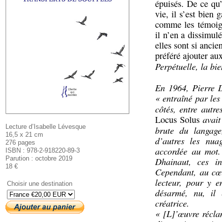
épuisés. De ce qu
vie, il s’est bien 
comme les témoign
il n’en a dissimul
elles sont si ancie
préféré ajouter au
Perpétuelle, la bi
En 1964, Pierre D
« entraîné par les
côtés, entre autre
avait
Locus Solus
Lecture d’Isabelle Lévesque
brute du langage
16,5 x 21 cm
d’autres les nuag
276 pages
accordée au mot.
ISBN : 978-2-918220-89-3
Parution : octobre 2019
Dhainaut, ces in
18 €
Cependant, au cœu
lecteur, pour y e
Choisir une destination
désarmé, nu, il 
créatrice.
« [L]’œuvre récla