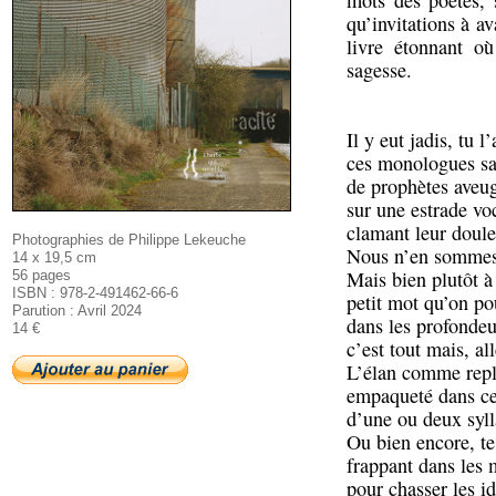
mots des poètes, 
qu’invitations à 
livre étonnant où
sagesse.
Il y eut jadis, tu l
ces monologues sa
de prophètes aveug
sur une estrade voc
clamant leur doule
Photographies de Philippe Lekeuche
Nous n’en sommes 
14 x 19,5 cm
Mais bien plutôt à
56 pages
ISBN : 978-2-491462-66-6
petit mot qu’on po
Parution : Avril 2024
dans les profondeu
14 €
c’est tout mais, al
L’élan comme repl
empaqueté dans ce 
d’une ou deux syll
Ou bien encore, te
frappant dans les 
pour chasser les id