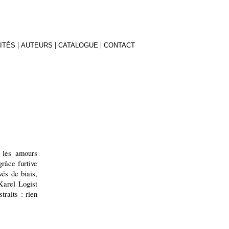
|
|
|
ITÉS
AUTEURS
CATALOGUE
CONTACT
, les amours
grâce furtive
vés de biais,
Karel Logist
traits : rien