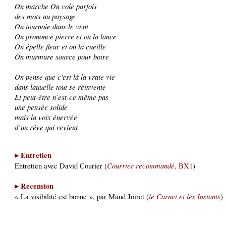
On marche On vole parfois
des mots au paysage
On tournoie dans le vent
On prononce pierre et on la lance
On épelle fleur et on la cueille
On murmure source pour boire
On pense que c'est là la vraie vie
dans laquelle tout se réinvente
Et peut-être n’est-ce même pas
une pensée solide
mais la voix énervée
d’un rêve qui revient
▸ Entretien
Courrier recommandé
Entretien avec David Courier (
, BX1
)
▸ Recension
le Carnet et les Instants
« La visibilité est bonne », par Maud Joiret (
)